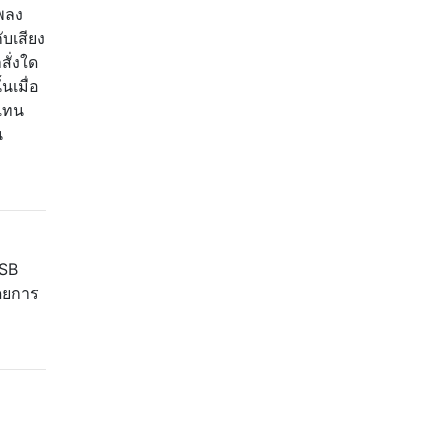
เพลง
ับเสียง
สั่งใด
นเมื่อ
นแทน
น
USB
โดยการ