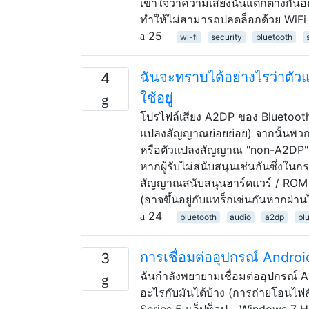
เข้าใจว่าความเสี่ยงนั้นแตกต่างกันอ
ทำให้ไม่สามารถปลดล็อกด้วย WiFi
25
wi-fi
security
bluetooth
ฉันจะทราบได้อย่างไรว่าตัว
4
ใช้อยู่
โปรไฟล์เสียง A2DP ของ Bluetoot
แปลงสัญญาณย่อยย่อย) จากนั้นพว
หรือตัวแปลงสัญญาณ "non-A2DP" เ
หากผู้รับไม่สนับสนุนเช่นกันซึ่งในก
สัญญาณสนับสนุนฮาร์ดแวร์ / ROM ขอ
(อาจขึ้นอยู่กับแทร็กเช่นกันหากผ่า
24
bluetooth
audio
a2dp
bl
การเชื่อมต่ออุปกรณ์ Andro
3
ฉันกำลังพยายามเชื่อมต่ออุปกรณ์ A
อะไรกับมันได้บ้าง (การถ่ายโอนไฟล์
Series 5 แล็ปท็อป - Windows 7 Ho