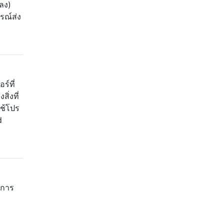
ลง)
รณ์ส่ง
ร์ที่
ิ่งที่
ช้โปร
d
งการ