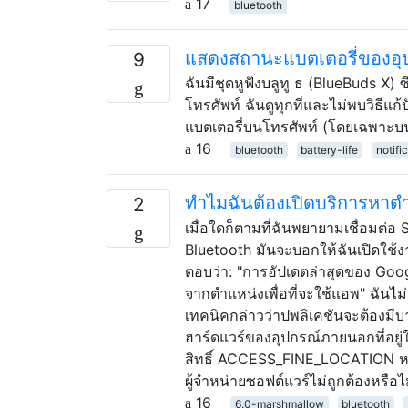
17
bluetooth
แสดงสถานะแบตเตอรี่ของอุป
9
ฉันมีชุดหูฟังบลูทู ธ (BlueBuds X
โทรศัพท์ ฉันดูทุกที่และไม่พบวิธีแก
แบตเตอรี่บนโทรศัพท์ (โดยเฉพาะบ
16
bluetooth
battery-life
notifi
ทำไมฉันต้องเปิดบริการหาตำแห
2
เมื่อใดก็ตามที่ฉันพยายามเชื่อมต่อ
Bluetooth มันจะบอกให้ฉันเปิดใช้งาน 
ตอบว่า: "การอัปเดตล่าสุดของ Goog
จากตำแหน่งเพื่อที่จะใช้แอพ" ฉันไม่เ
เทคนิคกล่าวว่าปพลิเคชันจะต้องมีบาง
ฮาร์ดแวร์ของอุปกรณ์ภายนอกที่อยู่
สิทธิ์ ACCESS_FINE_LOCATION 
ผู้จำหน่ายซอฟต์แวร์ไม่ถูกต้องหรือไ
16
6.0-marshmallow
bluetooth