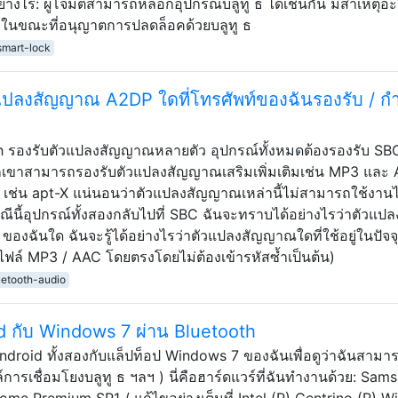
ย่างไร: ผู้โจมตีสามารถหลอกอุปกรณ์บลูทู ธ ได้เช่นกัน มีสาเหตุอะไ
 ในขณะที่อนุญาตการปลดล็อคด้วยบลูทู ธ
smart-lock
แปลงสัญญาณ A2DP ใดที่โทรศัพท์ของฉันรองรับ / กำ
h รองรับตัวแปลงสัญญาณหลายตัว อุปกรณ์ทั้งหมดต้องรองรับ SBC
กเขาสามารถรองรับตัวแปลงสัญญาณเสริมเพิ่มเติมเช่น MP3 และ
ช่น apt-X แน่นอนว่าตัวแปลงสัญญาณเหล่านี้ไม่สามารถใช้งานได
รณีนี้อุปกรณ์ทั้งสองกลับไปที่ SBC ฉันจะทราบได้อย่างไรว่าตัวแปล
งฉันใด ฉันจะรู้ได้อย่างไรว่าตัวแปลงสัญญาณใดที่ใช้อยู่ในปัจจุ
นไฟล์ MP3 / AAC โดยตรงโดยไม่ต้องเข้ารหัสซ้ำเป็นต้น)
uetooth-audio
id กับ Windows 7 ผ่าน Bluetooth
ndroid ทั้งสองกับแล็ปท็อป Windows 7 ของฉันเพื่อดูว่าฉันสาม
การเชื่อมโยงบลูทู ธ ฯลฯ ) นี่คือฮาร์ดแวร์ที่ฉันทำงานด้วย: Sam
me Premium SP1 / แก้ไขอย่างเต็มที่ Intel (R) Centrino (R) Wi