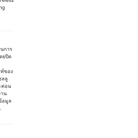
ung
ช่นการ
ดยปิด
พท์ของ
ซลลู
จะค่อน
eงาน
ข้อมูล
…