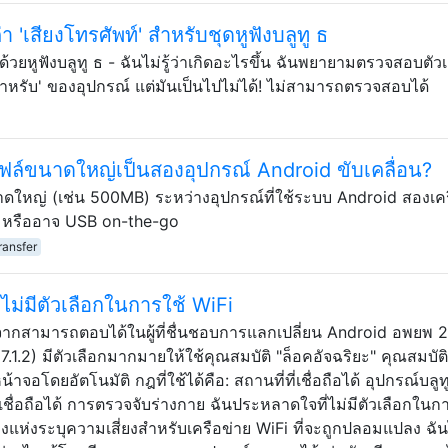
'เสียงโทรศัพท์' สำหรับชุดหูฟังบลูทู ธ
์ด้วยหูฟังบลูทู ธ - ฉันไม่รู้ว่าเกิดอะไรขึ้น ฉันพยายามตรวจสอบตัว
้สำหรับ' ของอุปกรณ์ แต่มันเป็นไปไม่ได้! ไม่สามารถตรวจสอบได้
อนไฟล์ขนาดใหญ่เป็นสองอุปกรณ์ Android ขับเคลื่อน?
ขนาดใหญ่ (เช่น 500MB) ระหว่างอุปกรณ์ที่ใช้ระบบ Android สองเคร
? หรืออาจ USB on-the-go
transfer
ม่มีตัวเลือกในการใช้ WiFi
่องจากสามารถตอบได้ในผู้ที่ชื่นชอบการแลกเปลี่ยน Android อพยพ 2 ป
.1.2) มีตัวเลือกมากมายให้ใช้คุณสมบัติ "ล็อคอัจฉริยะ" คุณสมบัติน
จอโดยอัตโนมัติ กฎที่ใช้ได้คือ: สถานที่ที่เชื่อถือได้ อุปกรณ์บลูทู 
ยงที่เชื่อถือได้ การตรวจจับร่างกาย ฉันประหลาดใจที่ไม่มีตัวเลือกในก
มบางแห่งระบุความเสี่ยงสำหรับเครือข่าย WiFi ที่จะถูกปลอมแปลง ฉัน