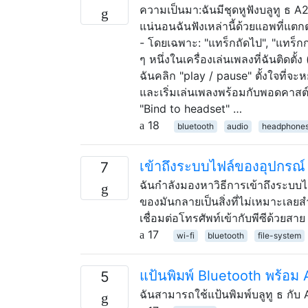
ความเป็นมา:ฉันมีชุดหูฟังบลูทู ธ 
แน่นอนฉันฟังเหล่านี้ด้วยแอพที่แตกต่า
- โดยเฉพาะ: "แทร็กถัดไป", "แทร็กก่
ๆ หนึ่งในเครื่องเล่นเพลงที่ฉันติดตั้
ฉันคลิก "play / pause" ตั้งใจที่
และเริ่มเล่นเพลงพร้อมกับพอดคาสต์ ผ
"Bind to headset" …
18
bluetooth
audio
headphone
เข้าถึงระบบไฟล์ของอุปกรณ์
7
ฉันกำลังมองหาวิธีการเข้าถึงระบบ
ของมันกลายเป็นสิ่งที่ไม่เหมาะเลยส
เชื่อมต่อโทรศัพท์เข้ากับพีซีด้วยสา
17
wi-fi
bluetooth
file-system
แป้นพิมพ์ Bluetooth พร้อม
5
ฉันสามารถใช้แป้นพิมพ์บลูทู ธ กับ 