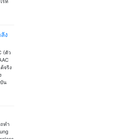
รที่
ลัง
 (ตัว
 AAC
้จริง
ง
บัน
ารถทำ
sung
reless