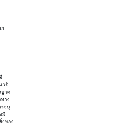
าก
ี
แวร์
นุญาต
ิงทาง
วระบุ
งมี
ั่งของ