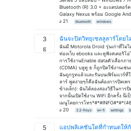
Bluetooth (R) 3.0 + อะแดปเตอร์คว
Galaxy Nexus พร้อม Google Androi
21
bluetooth
windows
ฉันจะปิดวิทยุเซลลูลาร์โดยไม
3
ฉันมี Motorola Droid รุ่นเก่าที่ไม่
ท่องเว็บ ebooks และหูฟังสเตอริโ
การใช้งานEnable dataตัวเลือกภายใต
(CDMA) บลูทู ธ ก็ถูกปิดใช้งานเช่น
ฉันถูกรูทแล้วและรันบนเฟิร์มแวร์ที
ลาร์ พูดง่ายๆก็คือฉันต้องการปิดเพร
ข้างเล็ก): ฉันได้ลองสองวิธีในการปิด
จากนั้นเปิดใช้งาน WiFi อีกครั้ง นี
เมนูโดยการโทร*#*#INFO#*#*(4636)
20
2.2-froyo
wi-fi
settings
b
แอปพลิเคชันใดที่กำหนดให้ก
5