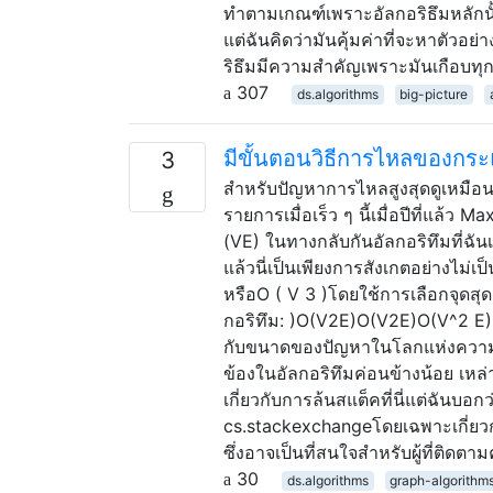
ทำตามเกณฑ์เพราะอัลกอริธึมหลักนั
แต่ฉันคิดว่ามันคุ้มค่าที่จะหาตัวอ
ริธึมมีความสำคัญเพราะมันเกือบทุกที่
307
ds.algorithms
big-picture
มีขั้นตอนวิธีการไหลของกระแส
3
สำหรับปัญหาการไหลสูงสุดดูเหมือน
รายการเมื่อเร็ว ๆ นี้เมื่อปีที่แล้
(VE) ในทางกลับกันอัลกอริทึมที่ฉันเ
แล้วนี่เป็นเพียงการสังเกตอย่างไ
หรือO ( V 3 )โดยใช้การเลือกจุด
กอริทึม: )O(V2E)O(V2E)O(V^2 E) อั
กับขนาดของปัญหาในโลกแห่งความเป็น
ข้องในอัลกอริทึมค่อนข้างน้อย เหล
เกี่ยวกับการล้นสแต็คที่นี่แต่ฉันบอกว
cs.stackexchangeโดยเฉพาะเกี่ยวกับอ
ซึ่งอาจเป็นที่สนใจสำหรับผู้ที่ติดตา
30
ds.algorithms
graph-algorithm