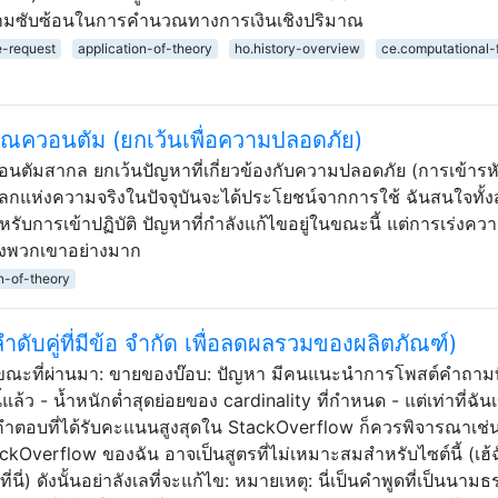
ความซับซ้อนในการคำนวณทางการเงินเชิงปริมาณ
e-request
application-of-theory
ho.history-overview
ce.computational-
ควอนตัม (ยกเว้นเพื่อความปลอดภัย)
อนตัมสากล ยกเว้นปัญหาที่เกี่ยวข้องกับความปลอดภัย (การเข้ารหั
ในโลกแห่งความจริงในปัจจุบันจะได้ประโยชน์จากการใช้ ฉันสนใจทั้
ำหรับการเข้าปฏิบัติ ปัญหาที่กำลังแก้ไขอยู่ในขณะนี้ แต่การเร่งความ
องพวกเขาอย่างมาก
on-of-theory
ับคู่ที่มีข้อ จำกัด เพื่อลดผลรวมของผลิตภัณฑ์)
ะที่ผ่านมา: ขายของบ๊อบ: ปัญหา มีคนแนะนำการโพสต์คำถามที่น
ล้ว - น้ำหนักต่ำสุดย่อยของ cardinality ที่กำหนด - แต่เท่าที่ฉัน
 คำตอบที่ได้รับคะแนนสูงสุดใน StackOverflow ก็ควรพิจารณาเช่
Overflow ของฉัน อาจเป็นสูตรที่ไม่เหมาะสมสำหรับไซต์นี้ (เฮ้ฉั
่นี่) ดังนั้นอย่าลังเลที่จะแก้ไข: หมายเหตุ: นี่เป็นคำพูดที่เป็นนาม