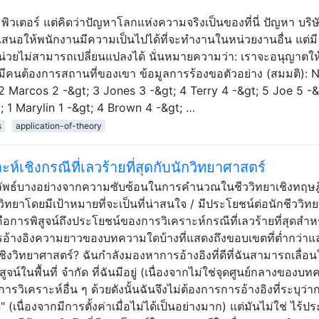
ิวเตอร์ แต่คิดว่าปัญหาโลกแห่งความจริงเป็นของที่นี่ ปัญหา บริ
เสนอให้พนักงานมีความเป็นไปได้ที่จะทำงานในหน่วยงานอื่น แต่มี
่วยไม่สามารถเปลี่ยนแปลงได้ นั่นหมายความว่า: เราจะอนุญาตให
นต้องการสถานที่ของเขา ข้อมูลการร้องขอตัวอย่าง (สมมติ):
 2 Marcos 2 -&gt; 3 Jones 3 -&gt; 4 Terry 4 -&gt; 5 Joe 5 -&
; 1 Marylin 1 -&gt; 4 Brown 4 -&gt; …
s
application-of-theory
ห์เชิงกรณีที่เลวร้ายที่สุดกับนักวิทยาศาสตร์
ลลัพธ์บางอย่างจากความซับซ้อนในการคำนวณในชีววิทยาเชิงทฤษ
ิทยาโดยมีเป้าหมายที่จะเป็นที่น่าสนใจ / มีประโยชน์ต่อนักชีววิทยา
ญคือการพิสูจน์ถึงประโยชน์ของการวิเคราะห์กรณีที่เลวร้ายที่สุดสำห
ารอ้างอิงความยาวของบทความใดบ้างที่แสดงถึงขอบเขตที่ต่ำกว่า
ชมเชิงวิทยาศาสตร์? ฉันกำลังมองหาการอ้างอิงที่ดีที่ฉันสามารถเลื่
จน์ในพื้นที่ จำกัด ที่ฉันมีอยู่ (เนื่องจากไม่ใช่จุดศูนย์กลางของบ
วิเคราะห์อื่น ๆ ด้วยดังนั้นฉันจึงไม่ต้องการการอ้างอิงที่ระบุว่าก
ุด" (เนื่องจากมีการตั้งค่าเมื่อไม่ได้เป็นอย่างมาก) แต่มันไม่ใช่ ไร้ป