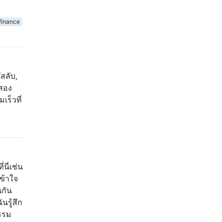
finance
สลับ,
งสอง
เร็วที่
ี่เช่น
เข้าใจ
นกัน
นรู้สึก
ธรรม