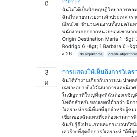
กำกับ?
ฉันไม่ได้เป็นนักทฤษฎีวิทยาการคอมพ
ฉันมีหลายหน่วยงานทั่วประเทศ เรา
เงื่อนไข: จำนวนคนงานทั้งหมดในหน
พนักงานออกจากหน่วยของเขาหากมีค
Origin Destination Maria 1 -&gt;
Rodrigo 6 -&gt; 1 Barbara 6 -&gt
26
ds.algorithms
graph-algorithm
การแสดงให้เห็นถึงการวิเคราะ
3
ฉันได้ทำงานเกี่ยวกับการแนะนำผ
เฉพาะอย่างยิ่งวิวัฒนาการและนิเวศว
ในปัญหาที่ใหญ่ที่สุดที่ฉันต้องเผชิ
โทติคสำหรับขอบเขตที่ต่ำกว่า มีก
วิเคราะห์กรณีที่แย่ที่สุดสำหรับผู้
เขียนของฉันแทนที่จะต้องผ่านการพิสู
ฉันรับรู้ถึงประเภทและกระบวนทัศน์การ
เลวร้ายที่สุดคือการวิเคราะห์ "ดีที่ส