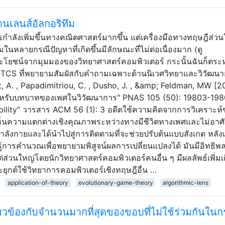
นเลนส์อัลกอริทึม
ำลังเพิ่มขึ้นทางคณิตศาสตร์มากขึ้น แต่เครื่องมือทางทฤษฎีส่วน
ในหลายกรณีปัญหาที่เกิดขึ้นมีลักษณะที่ไม่ต่อเนื่องมาก (ดู
ะโยชน์จากมุมมองของวิทยาศาสตร์คอมพิวเตอร์ กระนั้นฉันก็ตระห
งจาก TCS ที่พยายามสัมผัสกับคำถามเฉพาะด้านนิเวศวิทยาและวิวัฒน
nat, A. , Papadimitriou, C. , Dusho, J. , &amp; Feldman, MW [
ับบทบาทของเพศในวิวัฒนาการ" PNAS 105 (50): 19803-198
bility" วารสาร ACM 56 (1): 3 อดีตใช้ความคิดจากการวิเคราะห์
เห็นความแตกต่างเชิงคุณภาพระหว่างทางมีชีวิตทางเพศและไม่อาศ
ำลังกายและได้นำไปสู่การติดตามที่จะช่วยปรับต้นแบบสังเกต หลังเ
้การคำนวณเพื่อพยายามพิสูจน์ผลการเปลี่ยนแปลงได้ มันมีอิทธิพล
ส่วนใหญ่โดยนักวิทยาศาสตร์คอมพิวเตอร์คนอื่น ๆ มีผลลัพธ์เพิ่มเ
ะยุกต์ใช้วิทยาการคอมพิวเตอร์เชิงทฤษฎีอื่น …
application-of-theory
evolutionary-game-theory
algorithmic-lens
ี่ยวข้องกับจำนวนมากที่สุดของขอบที่ไม่ใช้ร่วมกันใน