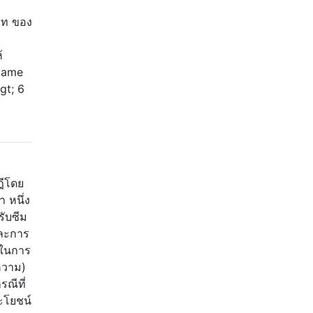
ษัท ของ
้
 Name
gt; 6
ฎีโดย
 หนึ่ง
รับซีม
และการ
อนในการ
ทความ)
รณีที่
ระโยชน์