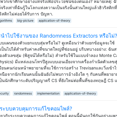
อพวกเขาศึกษาอย่างแท้จริงเพื่อประโยชน์ของตนเอง? หมายเหตุ: ฉัน
จริงเท่าที่ฉันรู้ในโลกแห่งความเป็นจริงนั้นส่วนใหญ่แล้วฮิวริสติกที่
ติกไม่ค่อยได้รับการ ปัญหา.
gorithms
big-picture
application-of-theory
บการนำไปใช้งานของ Randomness Extractors หรือไม่
แบบแผนของตัวแยกแบบสุ่มหรือไม่? ดูเหมือนว่าตัวแยกข้อมูลจะใช้
็นไปได้สำหรับค่าคงที่ขนาดใหญ่ที่ซ่อนอยู่ บริบทบางอย่าง: ฉันสน
องตัวเลขสุ่ม (พิสูจน์ได้หรือไม่) สำหรับใช้ในแบบจำลอง Monte C
ysics) มีแหล่งเอนโทรปีสูงแบบเอนเอียงจากเครื่องกำเนิดตัวเลขส
เรียนคนก่อนหน้าพยายามที่จะใช้การก่อสร้าง Trevisanและวิ่งเข้า
ือจากนักเรียนคนนั้นฉันยังไม่พบการอ้างอิงใด ๆ กับคนที่พยายา
เป็นนักศึกษาระดับปริญญาตรี CS ที่ยังใหม่ต่อพื้นที่ของทฤษฎี CS 
ecurity
randomness
implementation
application-of-theory
กับระบบควบคุมการแก้ไขคอมไพล์?
ี่ยวกับระบบควบคุมการแก้ไขคอมไพล์ ตอนนี้มันถูกใช้กันอย่างแพ