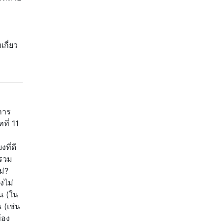
กี่ยว
การ
ที่ 11
ที่ดี
พรวม
ม่?
งไม่
น (ใน
 (เช่น
้อง