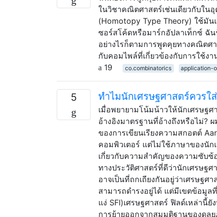
ในวิชาคณิตศาสตร์เช่นเดียวกับในอ
(Homotopy Type Theory) ใช้มันแล
ซอร์สโค้ดหรือมาร์กอัปลาเท็กซ์ ฉันร
อย่างไรก็ตามการพูดคุยทางคณิตศาสต
กับคอมไพล์ที่เกี่ยวข้องกับการใช้งา
19
co.combinatorics
application-
ทำไมนักเศรษฐศาสตร์ควรใส
5
เมื่อพยายามโน้มน้าวให้นักเศรษฐศ
อ้างอิงมาตรฐานที่อ้างถึงหรือไม่? 
ของการเขียนเรียงความสกอตต์ Aaro
คอมพิวเตอร์ แต่ไม่ใช้ภาษาของนักเศ
เกี่ยวกับความสำคัญของความซับซ้อ
ทางประวัติศาสตร์ที่ดีว่านักเศรษ
อาจเป็นที่ถกเถียงกันอยู่ว่าเศรษฐศา
สามารถดำรงอยู่ได้ แต่มีเขตข้อมูล
แง่ SFI)เศรษฐศาสตร์ ฟิลด์เหล่านี้ย
การย้ายออกจากสมมติฐานของดุลยภาพ)