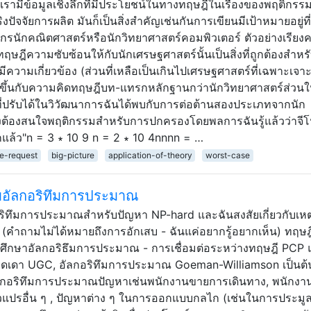
เรามีข้อมูลเชิงลึกที่มีประโยชน์ในทางทฤษฎีในเรื่องของพฤติกร
ิงปัจจัยการผลิต มันก็เป็นสิ่งสำคัญเช่นกันการเขียนมีเป้าหมายอยู่ที
ศวกรนักคณิตศาสตร์หรือนักวิทยาศาสตร์คอมพิวเตอร์ ตัวอย่างเรียง
ีความซับซ้อนให้กับนักเศรษฐศาสตร์นั้นเป็นสิ่งที่ถูกต้องสำหรับส
 มีความเกี่ยวข้อง (ส่วนที่เหลือเป็นเกินไปเศรษฐศาสตร์ที่เฉพาะเจา
ากขึ้นกับความคิดทฤษฎีบท-แทรกหลักฐานกว่านักวิทยาศาสตร์ส่วนใ
ี่ปรับได้ในวิวัฒนาการฉันได้พบกับการต่อต้านสองประเภทจากนัก
ึงต้องสนใจพฤติกรรมสำหรับการปกครองโดยพลการฉันรู้แล้วว่าจีโน
ีกแล้ว"n = 3 ∗ 10 9 n = 2 ∗ 10 4nnnn = …
ce-request
big-picture
application-of-theory
worst-case
ับอัลกอริทึมการประมาณ
กอริทึมการประมาณสำหรับปัญหา NP-hard และฉันสงสัยเกี่ยวกับเห
ำถามไม่ได้หมายถึงการอักเสบ - ฉันแค่อยากรู้อยากเห็น) ทฤษฎี
ึกษาอัลกอริธึมการประมาณ - การเชื่อมต่อระหว่างทฤษฎี PCP 
ดา UGC, อัลกอริทึมการประมาณ Goeman-Williamson เป็นต้น
าอัลกอริทึมการประมาณปัญหาเช่นพนักงานขายการเดินทาง, พนักง
วแปรอื่น ๆ , ปัญหาต่าง ๆ ในการออกแบบกลไก (เช่นในการประมู