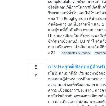
completeletely: ก็ยังสามารถทำให้
จริงขั้นตอนวิธีการในการที่เกิดขึ้นจร
วิทยาศาสตร์ทั่วไป และไม่ใช่แค่วิ
ของ Tim Roughgarden ที่นำเสนอทฤษฎ
ฉันต้องการ แต่เพียงส่วนที่ 1 และ 2
และผู้ชมที่เป็นบิตที่สะดวกสบายม
[1] รายละเอียด ในบริบทของพลวัตท
ชีววิทยาเชิงทฤษฎี: [A] "ทำไมฉันถ
เบส (หรืออาจจะเป็นยีน) และไม่มีอ
22
cc.complexity-theory
referen
การประยุกต์เชิงทฤษฎีสำหร
5
เมื่อไม่นานมานี้ฉันเริ่มมองหาอัล
ทางทฤษฎีสำหรับการศึกษาพวกเขา (ค
สวยงามอย่างแท้จริงออกมาจากการศ
ความแข็งของการประมาณ, การคาดเ
สงสัยว่าเกี่ยวกับจุดของการศึกษ
การท่องเที่ยวแบบไม่สมมาตรและตั