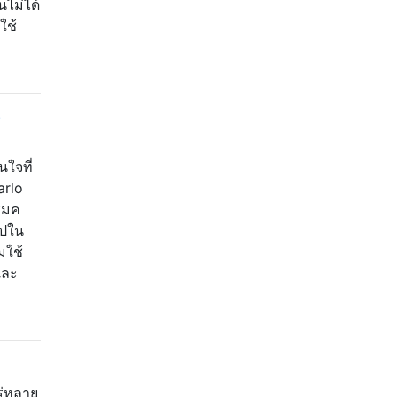
ไม่ได้
ใช้
?
ใจที่
arlo
ุ่มค
ไปใน
มใช้
และ
ร่หลาย