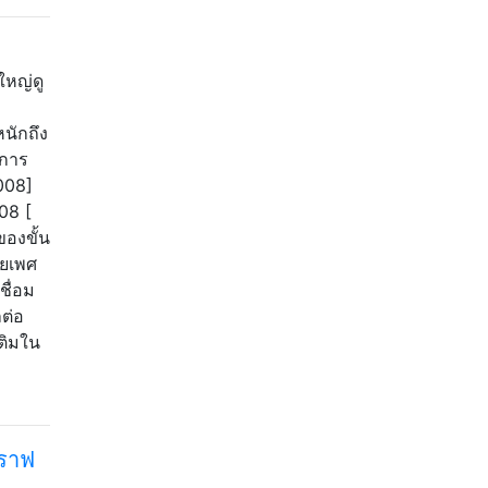
ใหญ่ดู
นักถึง
าการ
2008]
08 [
ของขั้น
ัยเพศ
ชื่อม
ต่อ
ติมใน
กราฟ