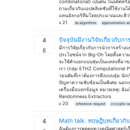
combinatorial) เป็นต้น ในอดีตหรื
ถามเกี่ยวกับแอปพลิเคชันที่ใช้งานได้
แทนอัลกอริทึมโดยประมาณและฮิวริส
21
ds.algorithms
approximation-al
ปัจจุบันมีงานวิจัยเกี่ยวกั
4
มีการวิจัยเกี่ยวกับการนำการสร้าง
ประโยชน์จาก Big-Oh โดยทิ้งความเป
จะใช้ตัวแยกแบบสุ่มเป็นแหล่งที่มาข
เรา (กลุ่ม ETHZ Computational Ph
วอนตัมที่เราต้องการดึงแบบสุ่ม นัก
ปัญหาความซับซ้อนเป็นพิเศษ นอกเหน
เครื่องมือแยกข้อมูล หมายเหตุ: ฉัน
Randomness Extractors
20
reference-request
cr.crypto-s
Math talk: ทฤษฎีบทเกี่ยว
4
ฉันต้องการพูดคุยทางคณิตศาสตร์เก