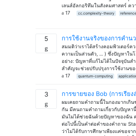
เลนส์อัลกอริทึมในสังคมศาสตร์ 
17
cc.complexity-theory
referenc
การใช้งานจริงของการคำนวณ
5
สมมติว่าเราได้สร้างคอมพิวเตอร์คว
ความเป็นส่วนตัว, ... ) ซึ่งปัญหา
อย่าง: ปัญหาที่แก้ไม่ได้ในปัจจุบันส
สำคัญจะช่วยปรับปรุงการใช้งานข
17
quantum-computing
applicati
การขายของ Bob (การเรียงลำด
3
ผมเคยถามคำถามนี้ในกองมากเกินขณ
กัน มีคนถามคำถามเกี่ยวกับปัญหานี้แ
มันไม่ได้ช่วยฉันด้วยปัญหาของฉัน
ต่อไปนี้เป็นคำต่อคำของคำถาม Stack
ว่าไม่ได้รับการศึกษาเพียงแค่ขอจากที