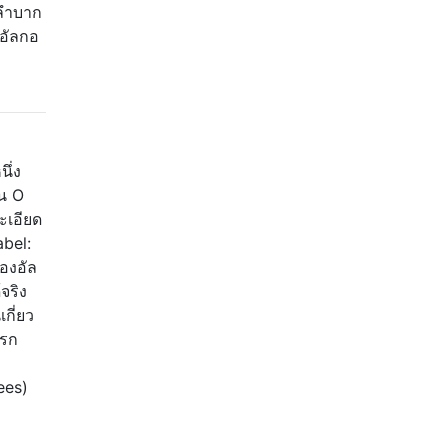
กลำบาก
ิอัลกอ
ึ่ง
ใน O
ะเอียด
abel:
องอัล
จริง
กี่ยว
แรก
ees)