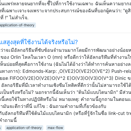
้นแพร่หลายจนยากที่จะชี้ไปที่การใช้งานเฉพาะ ฉันเห็นความยา
ย่างที่เฉพาะเจาะจงเพราะจากประสบการณ์ของฉันที่บอกผู้คนว่า: "ดูส
 !" ไม่สำเร็จ.
application-of-theory
สูงสุดที่ใช้งานได้จริงหรือไม่?
ว่าจะมีอัลกอริธึมที่ซับซ้อนจำนวนมากโดยมีการพัฒนาอย่างน้อยหน
ว Maxของ Orlin ไหลในเวลา O (mn) หรือดีกว่าให้อัลกอริทึมที่ทำงาน
ห็นบ่อยที่สุดคือการใช้งาน (ฉันไม่ได้อ้างว่าได้ทำการค้นหาอย่างล
ม่เป็นทางการ): Edmonds-Karp: ,O(VE2)O(VE2)O(VE^2) Push-rel
สุดยอด FIFOO(V2E)O(V2E)O(V^2 E)O(V3)O(V3)O(V^3) Dinic ข
ลกอริธึมที่มีเวลาทำงานเชิงซีมโทติคที่ดีกว่านั้นไม่สามารถใช้ได้
จริงหรือไม่? นอกจากนี้ฉันเห็นว่า "ต้นไม้แบบไดนามิก" มีส่วนเ
่านี้เคยใช้ในทางปฏิบัติหรือไม่ หมายเหตุ: คำถามนี้ถูกถามในตอน
่ามันจะดีกว่าที่นี่ แก้ไข : ฉันถามคำถามที่เกี่ยวข้องกับ
ัลกอริทึมที่ใช้ต้นไม้แบบไดนามิก (หรือที่รู้จักในชื่อ link-cut tr
มคำถามนี้
s
application-of-theory
max-flow