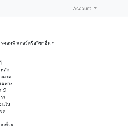
Account
รคอมพิวเตอร์หรือวิชาอื่น ๆ
้
มหลัก
ตรงตาม
วรเฉพาะ
 มี
การ
สอนใน
มจะ
ากที่จะ