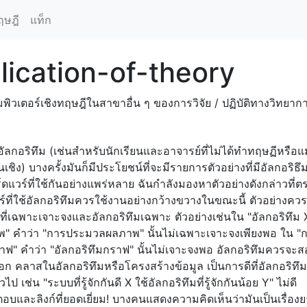
ฤษฎี
แท็ก
lication-of-theory
ิวเตอร์เชิงทฤษฎีในสาขาอื่น ๆ ของการวิจัย / ปฏิบัติทางวิทยากา
ัลกอริทึม (เช่นสำหรับนักเรียนและอาจารย์ที่ไม่ได้ทำทฤษฏีหรือแม
เชิง) บางครั้งมันก็มีประโยชน์ที่จะมีรายการตัวอย่างที่มีอัลกอริธึ
์ดแวร์ที่ใช้กันอย่างแพร่หลาย ฉันกำลังมองหาตัวอย่างดังกล่าวที่
วร์ที่ใช้อัลกอริทึมควรใช้งานอย่างกว้างขวางในขณะนี้ ตัวอย่างค
ที่เฉพาะเจาะจงและอัลกอริทึมเฉพาะ ตัวอย่างเช่นใน "อัลกอริทึม X
 คำว่า "การประมวลผลภาพ" นั้นไม่เฉพาะเจาะจงเพียงพอ ใน "
าฟ" คำว่า "อัลกอริทึมกราฟ" นั้นไม่เจาะจงพอ อัลกอริทึมควรจะ
ก คลาสในอัลกอริทึมหรือโครงสร้างข้อมูล เป็นการดีที่อัลกอริทึ
เช่น "ระบบที่รู้จักกันดี X ใช้อัลกอริทึมที่รู้จักกันน้อย Y" ไม่ดี
อบและลิงก์ที่ยอดเยี่ยม! บางคนแสดงความคิดเห็นว่ามันเป็นเรื่องย