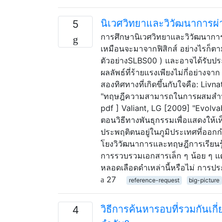
นิเวศวิทยาและวิวัฒนาการผ่า
5
การศึกษานิเวศวิทยาและวิวัฒนาการก
เหมือนจะมาจากฟิสิกส์ อย่างไรก็ตาม
ตัวอย่างSLBS00 ) และอาจได้รับปร
ผลลัพธ์ที่ร้ายแรงเพียงไม่กี่อย่า
สองทิศทางที่เกิดขึ้นกับใจคือ: Liv
"ทฤษฎีความสามารถในการผสมสำหร
pdf ] Valiant, LG [2009] "Evolva
ตอนวิธีทางพันธุกรรมเพื่อแสดงให้
ประพฤติตนอยู่ในภูมิประเทศที่ออกก
โยงวิวัฒนาการและทฤษฎีการเรียนรู
การรวบรวมเอกสารเล็ก ๆ น้อย ๆ แต่
หลอดเลือดดำเหล่านี้หรือไม่ การปร
27
reference-request
big-picture
วิธีการค้นหารอบที่รวมกันเก
4