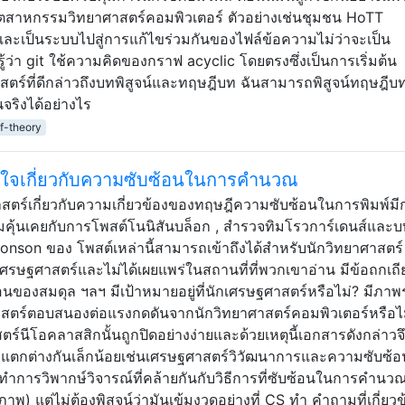
ุตสาหกรรมวิทยาศาสตร์คอมพิวเตอร์ ตัวอย่างเช่นชุมชน HoTT
ะเป็นระบบไปสู่การแก้ไขร่วมกันของไฟล์ข้อความไม่ว่าจะเป็น
ู้ว่า git ใช้ความคิดของกราฟ acyclic โดยตรงซึ่งเป็นการเริ่มต้น
ร์ที่ดีกล่าวถึงบทพิสูจน์และทฤษฎีบท ฉันสามารถพิสูจน์ทฤษฎีบทเ
นจริงได้อย่างไร
of-theory
่ใจเกี่ยวกับความซับซ้อนในการคำนวณ
าสตร์เกี่ยวกับความเกี่ยวข้องของทฤษฎีความซับซ้อนในการพิมพ์มี
ผมคุ้นเคยกับการโพสต์โนนิสันบล็อก , สำรวจทิมโรวการ์เดนส์และบท
nson ของ โพสต์เหล่านี้สามารถเข้าถึงได้สำหรับนักวิทยาศาสตร์
รษฐศาสตร์และไม่ได้เผยแพร่ในสถานที่ที่พวกเขาอ่าน มีข้อถกเถียง
นของสมดุล ฯลฯ มีเป้าหมายอยู่ที่นักเศรษฐศาสตร์หรือไม่? มีภา
ฐศาสตร์ตอบสนองต่อแรงกดดันจากนักวิทยาศาสตร์คอมพิวเตอร์หรือไ
สตร์นีโอคลาสสิกนั้นถูกปิดอย่างง่ายและด้วยเหตุนี้เอกสารดังกล่าวจึ
ที่แตกต่างกันเล็กน้อยเช่นเศรษฐศาสตร์วิวัฒนาการและความซับซ้อ
ังทำการวิพากษ์วิจารณ์ที่คล้ายกันกับวิธีการที่ซับซ้อนในการคำนวณ
 แต่ไม่ต้องพิสูจน์ว่ามันเข้มงวดอย่างที่ CS ทำ คำถามที่เกี่ยวข