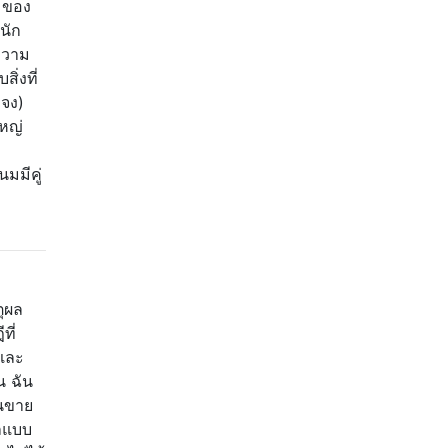
รมของ
่นัก
ความ
ิ่งที่
ะจง)
หญ่
มมีคู่
ตุผล
ที่
และ
 ฉัน
านขาย
ลแบบ