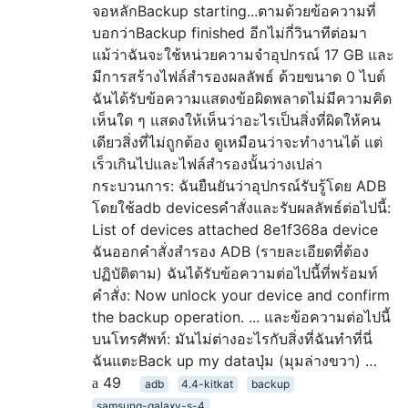
จอหลักBackup starting...ตามด้วยข้อความที่
บอกว่าBackup finished อีกไม่กี่วินาทีต่อมา
แม้ว่าฉันจะใช้หน่วยความจำอุปกรณ์ 17 GB และ
มีการสร้างไฟล์สำรองผลลัพธ์ ด้วยขนาด 0 ไบต์
ฉันได้รับข้อความแสดงข้อผิดพลาดไม่มีความคิด
เห็นใด ๆ แสดงให้เห็นว่าอะไรเป็นสิ่งที่ผิดให้คน
เดียวสิ่งที่ไม่ถูกต้อง ดูเหมือนว่าจะทำงานได้ แต่
เร็วเกินไปและไฟล์สำรองนั้นว่างเปล่า
กระบวนการ: ฉันยืนยันว่าอุปกรณ์รับรู้โดย ADB
โดยใช้adb devicesคำสั่งและรับผลลัพธ์ต่อไปนี้:
List of devices attached 8e1f368a device
ฉันออกคำสั่งสำรอง ADB (รายละเอียดที่ต้อง
ปฏิบัติตาม) ฉันได้รับข้อความต่อไปนี้ที่พร้อมท์
คำสั่ง: Now unlock your device and confirm
the backup operation. ... และข้อความต่อไปนี้
บนโทรศัพท์: มันไม่ต่างอะไรกับสิ่งที่ฉันทำที่นี่
ฉันแตะBack up my dataปุ่ม (มุมล่างขวา) …
49
adb
4.4-kitkat
backup
samsung-galaxy-s-4