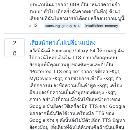
ประเภทนั้นมากกว่า 6GB เป็น "หน่วยความจำ
ระบบ" ทั่วไป (อีกครั้งฉันคาดเดาบันทึก) ซึ่งน่า
เสียดายที่ฉันไม่สามารถโต้ตอบหรือลบจากเมนูนี้:
12
samsung-galaxy-s-4
insufficient-memory
เสียงนำทางไม่เปลี่ยนแปลง
2
สวัสดีฉันมี Samsung Galaxy S4 ใช้งานอยู่ ฉัน
ได้ดาวน์โหลดเอ็นจิน TTS ภาษาอังกฤษแบบ
อังกฤษที่มีคุณภาพสูงของซัมซุงและตั้งเป็น
"Preferred TTS engine" จากการตั้งค่า -&gt;
MyDevice -&gt; การช่วยการเข้าถึง -&gt; ตัว
เลือกการแปลงข้อความเป็นคำพูด -&gt; เครื่อง
มือแปลงข้อความเป็นคำพูดของซัมซุง -&gt;
ภาษา อย่างไรก็ตามเมื่อฉันใช้แอพนำทางของ
Google มันยังคงใช้เครื่องมือ TTS ของ Google
นอกจากนี้ฉันปิดใช้งานเครื่องมือ TTS ของ
Google จริง ๆ ดังนั้นจึงไม่มีตัวเลือก TTS ปัญหา
ยังคงมีอยู่! สิ่งเดียวที่ฉันได้ค้นพบคือถ้าฉันเปลี่ยน