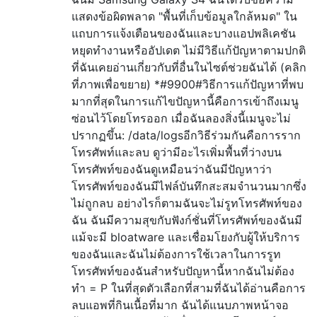
แสดงข้อผิดพลาด "พื้นที่เก็บข้อมูลใกล้หมด" ใน
แถบการแจ้งเตือนของฉันและบางแอปพลิเคชัน
หยุดทำงานหรืออัปเดต ไม่มีวิธีแก้ปัญหาตามปกติ
ที่ฉันเคยอ่านเกี่ยวกับที่อื่นในไซต์ช่วยฉันได้ (คลิก
ที่ภาพเพื่อขยาย) *#9900#วิธีการแก้ปัญหาที่พบ
มากที่สุดในการแก้ไขปัญหานี้คือการเข้าถึงเมนู
ซ่อนไว้โดยโทรออก เมื่อฉันลองสิ่งนี้เมนูจะไม่
ปรากฏขึ้น: /data/logsอีกวิธีร่วมกันคือการราก
โทรศัพท์และลบ ดูว่ามีอะไรเพิ่มพื้นที่ว่างบน
โทรศัพท์ของฉันดูเหมือนว่าฉันมีปัญหาว่า
โทรศัพท์ของฉันมีไฟล์บันทึกสะสมจำนวนมากซึ่ง
ไม่ถูกลบ อย่างไรก็ตามฉันจะไม่รูทโทรศัพท์ของ
ฉัน ฉันมีความสุขกับฟังก์ชั่นที่โทรศัพท์ของฉันมี
แม้จะมี bloatware และเชื่อมโยงกับผู้ให้บริการ
ของฉันและฉันไม่ต้องการใช้เวลาในการรูท
โทรศัพท์ของฉันสำหรับปัญหานี้หากฉันไม่ต้อง
ทำ = P ในที่สุดตัวเลือกที่สามที่ฉันได้อ่านคือการ
ลบแอพที่กินเนื้อที่มาก ฉันได้แนบภาพหน้าจอ