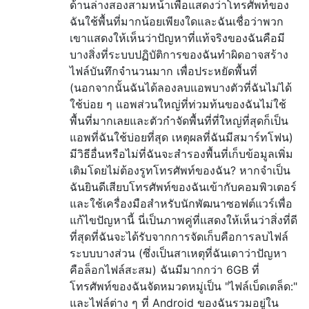
ด้านล่างสองสามหน้าเพื่อแสดงว่าโทรศัพท์ของ
ฉันใช้พื้นที่มากน้อยเพียงใดและฉันเชื่อว่าพวก
เขาแสดงให้เห็นว่าปัญหาที่แท้จริงของฉันคือมี
บางสิ่งที่ระบบปฏิบัติการของฉันทำผิดอาจสร้าง
ไฟล์บันทึกจำนวนมาก เพื่อประหยัดพื้นที่
(นอกจากนั้นฉันได้ลองลบแอพบางตัวที่ฉันไม่ได้
ใช้บ่อย ๆ แอพส่วนใหญ่ที่ท่วมท้นของฉันไม่ใช้
พื้นที่มากเลยและตัวกำจัดพื้นที่ที่ใหญ่ที่สุดก็เป็น
แอพที่ฉันใช้บ่อยที่สุด เหตุผลที่ฉันมีสมาร์ทโฟน)
มีวิธีอื่นหรือไม่ที่ฉันจะสำรองพื้นที่เก็บข้อมูลเพิ่ม
เติมโดยไม่ต้องรูทโทรศัพท์ของฉัน? หากจำเป็น
ฉันยินดีเสียบโทรศัพท์ของฉันเข้ากับคอมพิวเตอร์
และใช้เครื่องมือสำหรับนักพัฒนาซอฟต์แวร์เพื่อ
แก้ไขปัญหานี้ นี่เป็นภาพคู่ที่แสดงให้เห็นว่าสิ่งที่ดี
ที่สุดที่ฉันจะได้รับจากการจัดเก็บคือการลบไฟล์
ระบบบางส่วน (ซึ่งเป็นสาเหตุที่ฉันเดาว่าปัญหา
คือล็อกไฟล์สะสม) ฉันมีมากกว่า 6GB ที่
โทรศัพท์ของฉันจัดหมวดหมู่เป็น "ไฟล์เบ็ดเตล็ด:"
และไฟล์ต่าง ๆ ที่ Android ของฉันรวมอยู่ใน