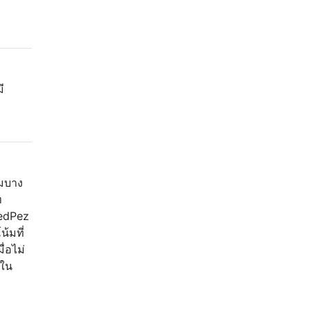
ี
สมบาง
ท
tedPez
้มที่
่อไม่
นใน