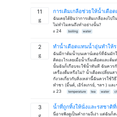
การเติมเกลือช่วยให้น้ำเดือดเ
11
ฉันเคยได้ยินว่าการเติมเกลือลงไปในน้
ไม่ทำไมคนถึงทำอย่างนั้น?
24
boiling
water
ทำน้ำเดือดแทนน้ำอุ่นทำให
2
ฉันมีกาต้มน้ำบนเคาน์เตอร์ที่ฉันมั
คิดอะไรเลยเมื่อน้ำเริ่มเดือดและต้
นั้นฉันก็เกือบจะใช้น้ำทันที ฉันคว
เครื่องดื่มหรือไม่? น้ำเดือดเปลี่ย
กังวลเกี่ยวกับสิ่งเหล่านี้ฉันควรใช
ทำชา (มิ้นต์, เอิร์ลเกรย์, ฯลฯ ) แ
23
temperature
tea
water
c
น้ำที่ถูกทิ้งให้นั่งและรสชาติท
3
นี่อาจฟังดูเป็นคำถามงี่เง่า แต่ฉันก็