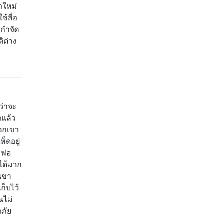
ำใหม่
ช้สื่อ
ึงกำจัด
ิต่าง
ว่าจะ
ดแล้ว
วกเขา
็ดอยู่
พ่อ
่ได้มาก
กเขา
ก็บไว้
ณไม่
ภัย