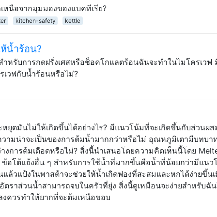
เหนือจากมุมมองของแบคทีเรีย?
er
kitchen-safety
kettle
ห้น้ำร้อน?
ร้อนสำหรับการกดฝรั่งเศสหรือช็อคโกแลตร้อนฉันจะทำในไมโครเวฟ ม
ครเวฟกับน้ำร้อนหรือไม่?
ดมันไม่ให้เกิดขึ้นได้อย่างไร? มีแนวโน้มที่จะเกิดขึ้นกับส่วนผ
่อความน่าจะเป็นของการต้มน้ำมากกว่าหรือไม่ อุณหภูมิเตามีบทบา
่างการต้มเดือดหรือไม่? สิ่งนี้นำเสนอโดยความคิดเห็นนี้โดย Mel
โต้แย้งอื่น ๆ สำหรับการใช้น้ำที่มากขึ้นคือน้ำที่น้อยกว่ามีแนวโน
แล้วแป้งในพาสต้าจะช่วยให้น้ำเกิดฟองที่สะสมและหกได้ง่ายขึ้นเมื
ัตราส่วนน้ำสามารถจบในครัวที่ยุ่ง สิ่งนี้ดูเหมือนจะง่ายสำหรับฉั
อยลงควรทำให้ยากที่จะต้มเหนือขอบ