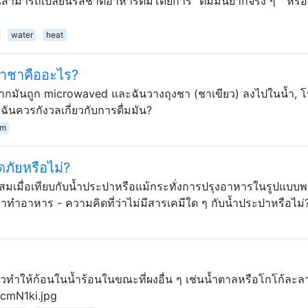
คุณสามารถเปลี่ยนรสชาติอาหารต้มโดยการ "ต้มมันยากจริง ๆ " หรือ
water
heat
นทำชาคืออะไร?
จากมันถูก microwaved และฉันวางถุงชา (ชาเขียว) ลงไปในน้ำ, โ
นควรกังวลเกี่ยวกับการดื่มมัน?
am
ัยหรือไม่?
ผสมเมื่อเทียบกับน้ำประปาหรือแม้กระทั่งการปรุงอาหารในรูปแบบพ
ทำอาหาร - ความคิดที่ว่าไม่มีสารเคมีใด ๆ กับน้ำประปาหรือไม่
วทำให้ก้อนในน้ำร้อนในขณะที่ผงอื่น ๆ เช่นน้ำตาลหรือโกโก้ละล
ncmN1ki.jpg