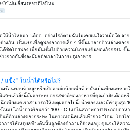
ารซักไม่เปลี่ยนรสชาติใช่ไหม
ms
?
ห้น้ำไหลมา "เดือด" อย่างไรก็ตามฉันไม่เคยแน่ใจว่าเมื่อใด จาก
่างกัน: เริ่มแรกเพื่อดูฟองอากาศเล็ก ๆ ที่ขึ้นมาจากด้านล่างของ
็นได้ชัดโดยฟอง เมื่อมันเต็มไปด้วยความโกรธแค้นของกิจกรรม ขึ้นอ
จห่างจากกันซึ่งจะมีผลต่อเวลาในการปรุงอาหาร
/ แข็ง” ในน้ำได้หรือไม่?
อนค่อนข้างสูงหรือเปิดลงเล็กน้อยเพื่อที่ว่ามันเป็นเพียงแค่ช่วยใ
เศษแล้วสิ่งนี้มีผลกระทบต่อรสชาติของอาหารที่คุณกำลังเดือดหรื
สำนึกเพียงแค่เราสามารถให้เหตุผลต่อไปนี้: น้ำของเหลวมีค่าสูงสุด 
(ใช่ไหม) ไอน้ำอาจร้อนกว่า 100 ° C (แต่ในสภาพการประกอบอาหา
ิ่มต้นที่ด้านล่างของกระทะ ในทางเทคนิคแล้วเท้าอาจ "โดน" โดยไอนี
ม้ว่าการให้เหตุผลข้างต้นนั้นถูกต้องคำถามก็ยังคงอยู่: คุณจะให้ควา