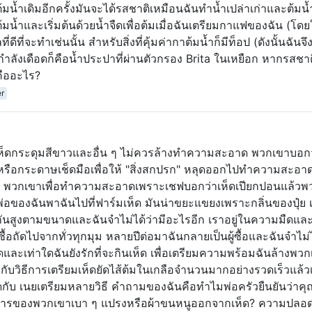
ต้มน้ำเดิมอีกครั้งมันจะได้รสชาติเหมือนฉันทำน้ำเปล่าเก่าและต้มน้
้มน้ำและเริ่มต้นด้วยน้ำจืดเพื่อต้มเมื่อฉันเตรียมกาแฟของฉัน (โดยใ
ี่ดีที่จะทำเช่นนั้น สำหรับสิ่งที่คุ้มค่ากาต้มน้ำก็มีท็อป (ดังนั้นฉันจ
ฉันกำลังเดือดก็คือน้ำประปาที่ผ่านตัวกรอง Brita ในเหยือก หากรสชาต
คืออะไร?
r
่าเห็ดกระดุมสีขาวและอื่น ๆ ไม่ควรล้างทำความสะอาด พวกเขาบอก
าหรือกระดาษเช็ดมือเพื่อให้ "สิ่งสกปรก" หลุดออกไปทำความสะอา
าง" พวกเขาเพื่อทำความสะอาดเพราะเชฟบอกว่าเห็ดเปียกปอนแล้วพ
ิ พ่อของฉันพาฉันไปที่ฟาร์มเห็ด มันน่าขยะแขยงเพราะกลิ่นของปุ๋ย เห
กันสูงตามขนาดและฉันจำไม่ได้ว่ามีอะไรอีก เราอยู่ในความมืดและ
ซื้อถัดไปจากทั่วทุกมุม หลายปีต่อมาฉันกลายเป็นผู้ซื้อและฉันจำไม
และเท่าใดฉันยังรักที่จะกินเห็ด เพื่อเตรียมความพร้อมฉันล้างพว
่กับวิธีการเตรียมเห็ดยัดไส้ต้มในเกลือจำนวนมากอย่างรวดเร็วแล้วเ
ผัดกับ เนยเตรียมหลายวิธี คำถามของฉันคือทำไมพ่อครัวยืนยันว่าคุ
ีการของพวกเขาเบา ๆ แปรงหรือผ้าขนหนูออกจากเห็ด? ความปลอด