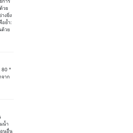
วยการ
ด้วย
างยิ่ง
่อย้ำ:
นด้วย
ง 80 °
อกจาก
น
ในน้ำ
อนอื่น