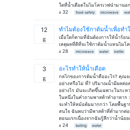
ใดที่น้ำเดือดในไมโครเวฟนำมานอก
32
food-safety
microwave
wat
ทำไมต้องใช้กาต้มน้ำเพื่อทำใ
12
เมื่อใดก็ตามที่ฉันต้องการให้น้ำ
เหตุผลที่ดีที่จะใช้กาต้มน้ำแทนไมโ
28
microwave
water
kettle
อะไรทำให้น้ำเดือด
3
กลไกของการต้มน้ำคืออะไร? คุณจะหยุ
อย่างหรือไม่ ที่? ปริมาณน้ำมีผลต
อย่างไร มันจะเกิดขึ้นเฉพาะในระหว
ในหนึ่งในคำถามพาสต้าทำอาหาร : ข้อ
จะทำให้หม้อต้มมากกว่า โดยพื้นฐาน
สนใจ ฉันพบว่ามีพาสต้าที่ต่ำมากต่ออ
ตอนแรกเนื่องจากฉันรู้สึกว่าน้ำน้
24
boiling
water