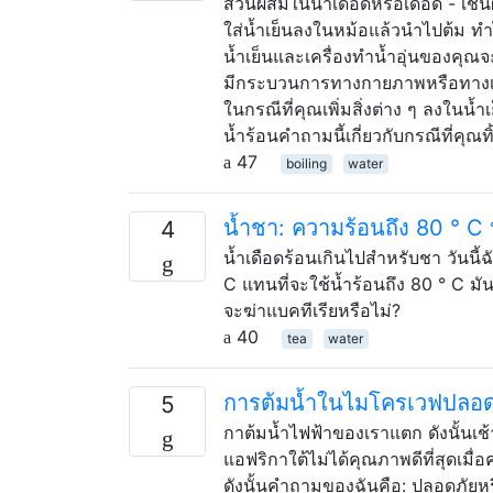
ส่วนผสมในน้ำเดือดหรือเดือด - เช่
ใส่น้ำเย็นลงในหม้อแล้วนำไปต้ม ทำ
น้ำเย็นและเครื่องทำน้ำอุ่นของคุณ
มีกระบวนการทางกายภาพหรือทางเคมีที่
ในกรณีที่คุณเพิ่มสิ่งต่าง ๆ ลงในน้
น้ำร้อนคำถามนี้เกี่ยวกับกรณีที่คุณทิ
47
boiling
water
น้ำชา: ความร้อนถึง 80 ° C 
4
น้ำเดือดร้อนเกินไปสำหรับชา วันนี้ฉ
C แทนที่จะใช้น้ำร้อนถึง 80 ° C มั
จะฆ่าแบคทีเรียหรือไม่?
40
tea
water
การต้มน้ำในไมโครเวฟปลอดภ
5
กาต้มน้ำไฟฟ้าของเราแตก ดังนั้นเช้
แอฟริกาใต้ไม่ได้คุณภาพดีที่สุดเมื่อ
ดังนั้นคำถามของฉันคือ: ปลอดภัยห