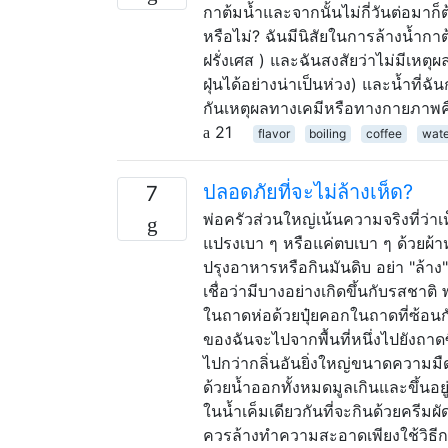
กาต้มน้ำและจากนั้นไม่กี่วันต่อมาก็
หรือไม่? ฉันมีนิสัยในการล้างน้ำกาต
ฝรั่งเศส ) และฉันสงสัยว่าไม่มีเหตุผลท
ฝุ่นได้อย่างน่าเป็นห่วง) และน้ำที่
กันเหตุผลทางเคมีหรือทางกายภาพ
21
flavor
boiling
coffee
wate
ปลอดภัยที่จะไม่ล้างเห็ด?
7
พ่อครัวส่วนใหญ่เน้นความจริงที่ว
แปรงเบา ๆ หรือแค่ตบเบา ๆ ด้วยผ้
ปรุงอาหารหรือกินมันดิบ อย่า "ล้
เชื่อว่ามีบางอย่างเกิดขึ้นกับรสชาต
ในถาดห่อด้วยปุ๋ยคอกในถาดที่ซ้อน
ของฉันจะไปจากพื้นที่หนึ่งไปยังถาด
ไปกว่ากลิ่นอันยิ่งใหญ่ขนาดความมืด
ด้วยน้ำออกทั้งหมดมูลเกินและขึ้นอยู
ในน้ำเค็มเดียวกันที่จะกินด้วยครีม
ควรล้างทำความสะอาดเพียงใช้วิธ