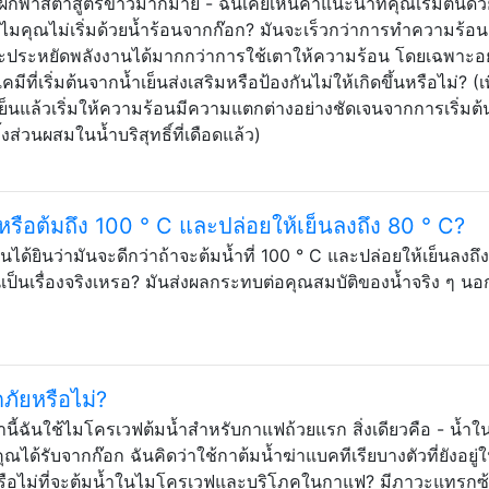
นผักพาสต้าสูตรข้าวมากมาย - ฉันเคยเห็นคำแนะนำที่คุณเริ่มต้นด้
ไมคุณไม่เริ่มด้วยน้ำร้อนจากก๊อก? มันจะเร็วกว่าการทำความร้อน
จะประหยัดพลังงานได้มากกว่าการใช้เตาให้ความร้อน โดยเฉพาะอย่
เริ่มต้นจากน้ำเย็นส่งเสริมหรือป้องกันไม่ให้เกิดขึ้นหรือไม่? (เพื
ำเย็นแล้วเริ่มให้ความร้อนมีความแตกต่างอย่างชัดเจนจากการเริ่มต้
้งส่วนผสมในน้ำบริสุทธิ์ที่เดือดแล้ว)
หรือต้มถึง 100 ° C และปล่อยให้เย็นลงถึง 80 ° C?
ันได้ยินว่ามันจะดีกว่าถ้าจะต้มน้ำที่ 100 ° C และปล่อยให้เย็นลงถึ
นเป็นเรื่องจริงเหรอ? มันส่งผลกระทบต่อคุณสมบัติของน้ำจริง ๆ น
ัยหรือไม่?
านี้ฉันใช้ไมโครเวฟต้มน้ำสำหรับกาแฟถ้วยแรก สิ่งเดียวคือ - น้ำใ
คุณได้รับจากก๊อก ฉันคิดว่าใช้กาต้มน้ำฆ่าแบคทีเรียบางตัวที่ยังอยู่
รือไม่ที่จะต้มน้ำในไมโครเวฟและบริโภคในกาแฟ? มีภาวะแทรกซ้