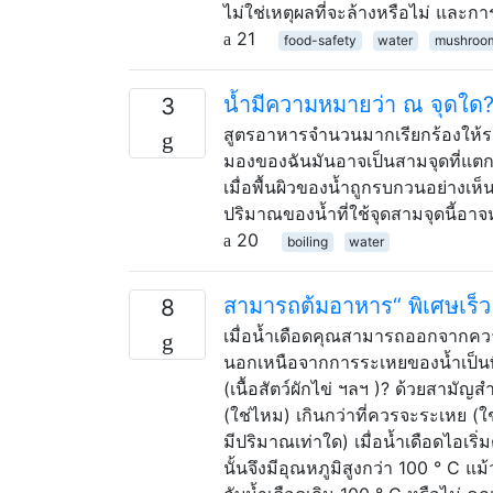
ไม่ใช่เหตุผลที่จะล้างหรือไม่ และก
21
food-safety
water
mushroo
น้ำมีความหมายว่า ณ จุดใด
3
สูตรอาหารจำนวนมากเรียกร้องให้รอใ
มองของฉันมันอาจเป็นสามจุดที่แตกต
เมื่อพื้นผิวของน้ำถูกรบกวนอย่างเห
ปริมาณของน้ำที่ใช้จุดสามจุดนี้อา
20
boiling
water
สามารถต้มอาหาร“ พิเศษเร็ว 
8
เมื่อน้ำเดือดคุณสามารถออกจากความร้
นอกเหนือจากการระเหยของน้ำเป็นพิ
(เนื้อสัตว์ผักไข่ ฯลฯ )? ด้วยสามัญ
(ใช่ไหม) เกินกว่าที่ควรจะระเหย 
มีปริมาณเท่าใด) เมื่อน้ำเดือดไอเร
นั้นจึงมีอุณหภูมิสูงกว่า 100 ° C แ