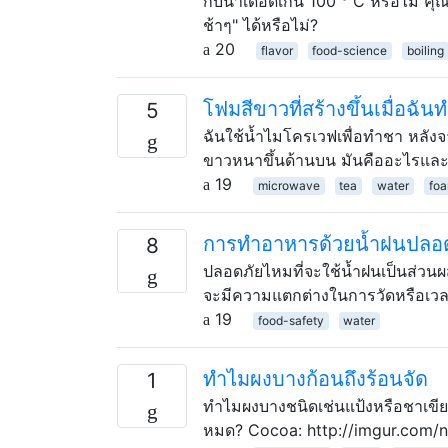
กับน้ำเดือดเกิน 100 ° C หรือไม่ 
ช้าๆ" ได้หรือไม่?
20
flavor
food-science
boiling
โฟมสีขาวที่สร้างขึ้นเมื่อฉั
5
ฉันใช้น้ำไมโครเวฟเพื่อทำชา หลัง
ขาวหนาขึ้นด้านบน มันคืออะไรและฉั
19
microwave
tea
water
fo
การทำอาหารด้วยน้ำฝนปลอดภ
8
ปลอดภัยไหมที่จะใช้น้ำฝนเป็นส่วน
จะมีความแตกต่างในการวัดหรือเวลา
19
food-safety
water
ทำไมผงบางก้อนถึงร้อนจัด
1
ทำไมผงบางชนิดเช่นแป้งหรือชาเขีย
หมด? Cocoa: http://imgur.com/