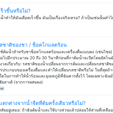
ร็วขึ้นหรือไม่?
ำทำให้มันเดือดเร็วขึ้น มันเป็นเรื่องจริงเหรอ? ถ้าเป็นเช่นนั้นทำไ
้รสชาติของชา / ช็อคโกแลตร้อน
กใช้ต้มน้ำสำหรับชาช็อคโกแลตร้อนและเครื่องดื่มแบบผง (เช่นไชย) 
มต่อไปอีกประมาณ 20 ถึง 30 วินาทีก่อนที่กาต้มน้ำจะปิดโดยอัตโนม
รกังวลเกี่ยวกับ: รสชาติของน้ำเปลี่ยนจากการต้มและเปลี่ยนรสชาติข
นสารประกอบของเครื่องดื่มและทำให้เปลี่ยนรสชาติหรือไม่ ในที่สุดถ้า
้วิธีใดในการทำให้น้ำร้อนและอุณหภูมิที่ฉันควรตั้งไว้ โดยเฉพาะฉันม
ละชัยลาเต้ (จากการผสมผง)
hai
ี่แตกต่างจากน้ำจืดที่ต้มครั้งเดียวหรือไม่?
สงสัยอยู่เสมอ: ถ้าฉันต้มน้ำและใช้บางส่วนแล้วปล่อยให้ส่วนที่เหลืออ