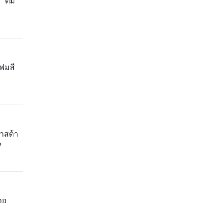
 "ต้ม
ฟมสี
าสต้า
?
าย