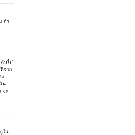
ม ถ้า
ฉันไม่
ัติจาก
อง
ฉัน
ักจะ
ยู่ใน