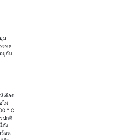
มุม
กระทะ
ยู่กับ
ห้เดือด
อไม่
100 ° C
รปกติ
้ดัง
มร้อน