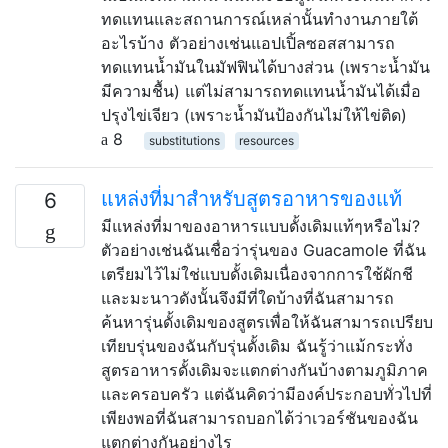
ทดแทนและสถานการณ์เหล่านั้นทำงานภายใต้
อะไรบ้าง ตัวอย่างเช่นแอปเปิ้ลซอสสามารถ
ทดแทนน้ำมันในมัฟฟินได้บางส่วน (เพราะน้ำมัน
มีความชื้น) แต่ไม่สามารถทดแทนน้ำมันได้เมื่อ
ปรุงไข่เจียว (เพราะน้ำมันป้องกันไม่ให้ไข่ติด)
8
substitutions
resources
แหล่งที่มาสำหรับสูตรอาหารของแท้
6
มีแหล่งที่มาของอาหารแบบดั้งเดิมแท้ๆหรือไม่?
ตัวอย่างเช่นฉันเชื่อว่ารุ่นของ Guacamole ที่ฉัน
เตรียมไว้ไม่ใช่แบบดั้งเดิมเนื่องจากการใช้ผักชี
และมะนาวดังนั้นจึงมีที่ใดบ้างที่ฉันสามารถ
ค้นหารุ่นดั้งเดิมของสูตรเพื่อให้ฉันสามารถเปรียบ
เทียบรุ่นของฉันกับรุ่นดั้งเดิม ฉันรู้ว่าแม้กระทั่ง
สูตรอาหารดั้งเดิมจะแตกต่างกันบ้างตามภูมิภาค
และครอบครัว แต่ฉันคิดว่ามีองค์ประกอบทั่วไปที่
เพียงพอที่ฉันสามารถบอกได้ว่าเวอร์ชันของฉัน
แตกต่างกันอย่างไร